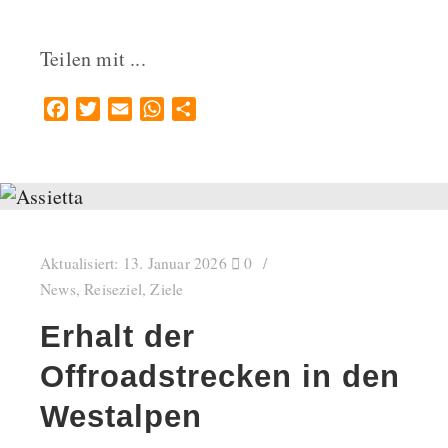
Teilen mit ...
Facebook
Twitter
Email
WhatsApp
Teilen
Aktualisiert:
13. Januar 2026
0
News
,
Reiseziel
,
Ziele
Erhalt der
Offroadstrecken in den
Westalpen