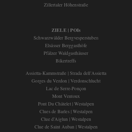
Zillertaler Höhenstraße
ZIELE | POIs
Schwarzwälder Bergvesperstube
n
Elsässer Berggasthöfe
Pfälzer Waldgasthäuser
Bikertreffs
Assietta-Kammstraße | Strada dell’Assietta
Gorges du Verdon | Verdonschlucht
Lac de Serre-Ponçon
Mont Ventoux
Pont Du Châtelet | Westalpen
Clues de Barles | Westalpen
Clue d’Aiglun | Westalpen
Clue de Saint Auban | Westalpen