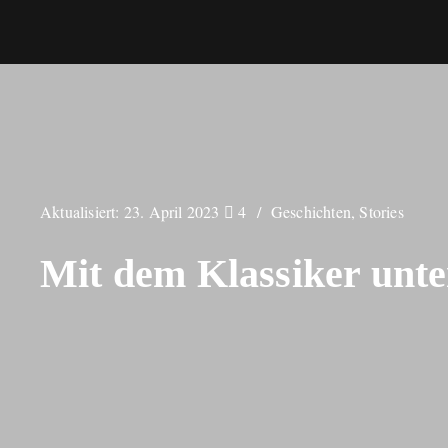
Aktualisiert:
23. April 2023
4
Geschichten
,
Stories
Mit dem Klassiker unt