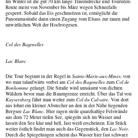
Im Winter ist die gut 70 km lange Traumstrecke und Touristen-
Route meist von November bis März wegen Schneefalls
gesperrt. Sobald das Eis geschmolzen ist, ermöglicht die
Panoramastraße dann einen Zugang vom Elsass zur rauen und
unwirtlichen Welt der Hochvogesen.
Col des Bagenelles
Lac Blanc
Die Tour beginnt in der Regel in
Sainte-Marie-aux-Mines
, von
wo man talaufwärts vorbei am
Col des Bagenelles
zum
Col de
Bonhomme
gelangt. Die Straße wird umsäumt von dichten
Wäldern bevor man die Baumgrenze erreicht. Über das Tal von
Kaysersberg
fährt man weiter zum
Col du Calvaire
. Von dort
aus lohnt ein kleiner Abstecher an den in der Nähe liegenden
Bergsee
Lac Blanc
. Hier ragen steile quarzhaltige Felswände
aus dem 72 Meter tiefen See, spiegeln sich im Wasser und
lassen den See klar und hell, fast weiß erscheinen. Ein Stück
weiter östlich findet man auch das Gegenstück, den
Lac Noir
.
Durch die Spiegelungen scheint das Wasser hier fast schwarz