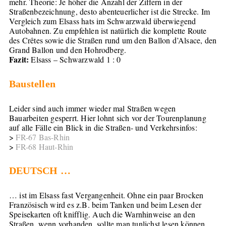
mehr. Theorie: Je höher die Anzahl der Ziffern in der
Straßenbezeichnung, desto abenteuerlicher ist die Strecke. Im
Vergleich zum Elsass hats im Schwarzwald überwiegend
Autobahnen. Zu empfehlen ist natürlich die komplette Route
des Crêtes sowie die Straßen rund um den Ballon d’Alsace, den
Grand Ballon und den Hohrodberg.
Fazit:
Elsass – Schwarzwald 1 : 0
Baustellen
Leider sind auch immer wieder mal Straßen wegen
Bauarbeiten gesperrt. Hier lohnt sich vor der Tourenplanung
auf alle Fälle ein Blick in die Straßen- und Verkehrsinfos:
>
FR-67 Bas-Rhin
>
FR-68 Haut-Rhin
DEUTSCH …
… ist im Elsass fast Vergangenheit. Ohne ein paar Brocken
Französisch wird es z.B. beim Tanken und beim Lesen der
Speisekarten oft knifflig. Auch die Warnhinweise an den
Straßen, wenn vorhanden, sollte man tunlichst lesen können.