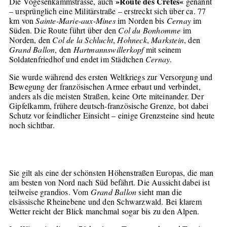
»Route des Crêtes«
Die Vogesenkammstrasse, auch
genannt
– ursprünglich eine Militärstraße – erstreckt sich über ca. 77
km von
Sainte-Marie-aux-Mines
im Norden bis
Cernay
im
Süden. Die Route führt über den
Col du Bonhomme
im
Norden, den
Col de la Schlucht
,
Hohneck
,
Markstein
, den
Grand Ballon
, den
Hartmannswillerkopf
mit seinem
Soldatenfriedhof und endet im Städtchen
Cernay
.
Sie wurde während des ersten Weltkriegs zur Versorgung und
Bewegung der französischen Armee erbaut und verbindet,
anders als die meisten Straßen, keine Orte miteinander. Der
Gipfelkamm, frühere deutsch-französische Grenze, bot dabei
Schutz vor feindlicher Einsicht – einige Grenzsteine sind heute
noch sichtbar.
Sie gilt als eine der schönsten Höhenstraßen Europas, die man
am besten von Nord nach Süd befährt. Die Aussicht dabei ist
teilweise grandios. Vom
Grand Ballon
sieht man die
elsässische Rheinebene und den Schwarzwald. Bei klarem
Wetter reicht der Blick manchmal sogar bis zu den Alpen.