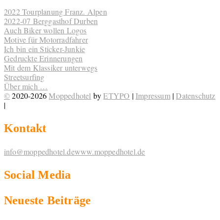
2022 Tourplanung Franz. Alpen
2022-07 Berggasthof Durben
Auch Biker wollen Logos
Motive für Motorradfahrer
Ich bin ein Sticker-Junkie
Gedruckte Erinnerungen
Mit dem Klassiker unterwegs
Streetsurfing
Über mich …
©
2020-2026
Moppedhotel
by
ETYPO
|
Impressum
|
Datenschutz
|
Kontakt
info@moppedhotel.de
www.moppedhotel.de
Social Media
Neueste Beiträge