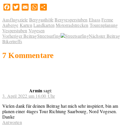
Facebook
Twitter
Email
WhatsApp
Teilen
Ausflugsziele
Berggasthöfe
Bergvesperstuben
Elsass
Ferme
Auberge
Karten
Landkarten
Motorradstrecken
Tourenplanung
Vesperstuben
Vogesen
Vorheriger Beitrag
Streetsurfing
Nächster Beitrag
Bikertreffs
7 Kommentare
Armin
sagt:
3. April 2022 um 16:00 Uhr
Vielen dank für deinen Beitrag hat mich sehr inspiriert, bin am
planen einer 4tages Tour Richtung Saarbourg, Nord Vogesen.
Danke
Antworten