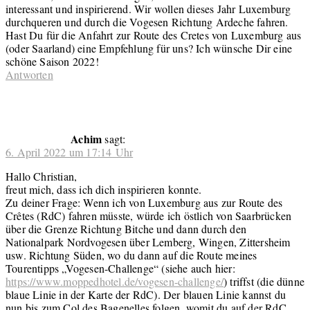
interessant und inspirierend. Wir wollen dieses Jahr Luxemburg
durchqueren und durch die Vogesen Richtung Ardeche fahren.
Hast Du für die Anfahrt zur Route des Cretes von Luxemburg aus
(oder Saarland) eine Empfehlung für uns? Ich wünsche Dir eine
schöne Saison 2022!
Antworten
Achim
sagt:
6. April 2022 um 17:14 Uhr
Hallo Christian,
freut mich, dass ich dich inspirieren konnte.
Zu deiner Frage: Wenn ich von Luxemburg aus zur Route des
Crêtes (RdC) fahren müsste, würde ich östlich von Saarbrücken
über die Grenze Richtung Bitche und dann durch den
Nationalpark Nordvogesen über Lemberg, Wingen, Zittersheim
usw. Richtung Süden, wo du dann auf die Route meines
Tourentipps „Vogesen-Challenge“ (siehe auch hier:
https://www.moppedhotel.de/vogesen-challenge/
) triffst (die dünne
blaue Linie in der Karte der RdC). Der blauen Linie kannst du
nun bis zum Col des Bagenelles folgen, womit du auf der RdC