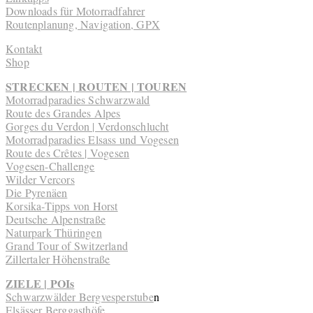
Downloads für Motorradfahrer
Routenplanung, Navigation, GPX
Kontakt
Shop
STRECKEN | ROUTEN | TOUREN
Motorradparadies Schwarzwald
Route des Grandes Alpes
Gorges du Verdon | Verdonschlucht
Motorradparadies Elsass und Vogesen
Route des Crêtes | Vogesen
Vogesen-Challenge
Wilder Vercors
Die Pyrenäen
Korsika-Tipps von Horst
Deutsche Alpenstraße
Naturpark Thüringen
Grand Tour of Switzerland
Zillertaler Höhenstraße
ZIELE | POIs
Schwarzwälder Bergvesperstube
n
Elsässer Berggasthöfe