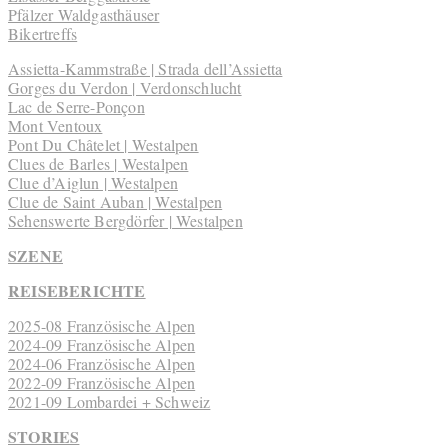
Pfälzer Waldgasthäuser
Bikertreffs
Assietta-Kammstraße | Strada dell’Assietta
Gorges du Verdon | Verdonschlucht
Lac de Serre-Ponçon
Mont Ventoux
Pont Du Châtelet | Westalpen
Clues de Barles | Westalpen
Clue d’Aiglun | Westalpen
Clue de Saint Auban | Westalpen
Sehenswerte Bergdörfer | Westalpen
SZENE
REISEBERICHTE
2025-08 Französische Alpen
2024-09 Französische Alpen
2024-06 Französische Alpen
2022-09 Französische Alpen
2021-09 Lombardei + Schweiz
STORIES