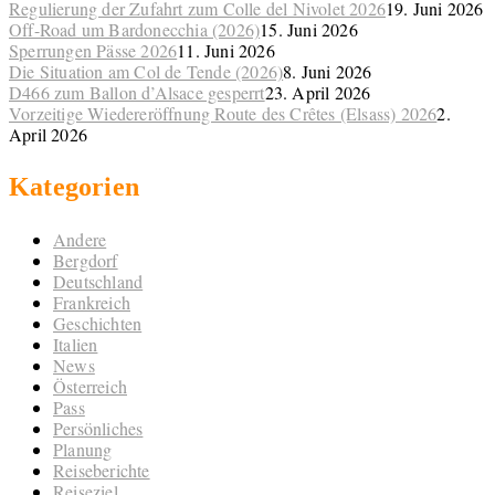
Regulierung der Zufahrt zum Colle del Nivolet 2026
19. Juni 2026
Off-Road um Bardonecchia (2026)
15. Juni 2026
Sperrungen Pässe 2026
11. Juni 2026
Die Situation am Col de Tende (2026)
8. Juni 2026
D466 zum Ballon d’Alsace gesperrt
23. April 2026
Vorzeitige Wiedereröffnung Route des Crêtes (Elsass) 2026
2.
April 2026
Kategorien
Andere
Bergdorf
Deutschland
Frankreich
Geschichten
Italien
News
Österreich
Pass
Persönliches
Planung
Reiseberichte
Reiseziel