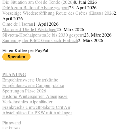
Die Situation am Col de Tende (2026)
8. Juni 2026
D466 zum Ballon d’Alsace gesperrt
23. April 2026
Vorzeitige Wiedereröffnung Route des Crêtes (Elsass) 2026
2.
April 2026
Cime de l’Iseran
1. April 2026
Madone d’Utelle | Westalpen
25. März 2026
Silvretta-Hochalpenstraße bis 2030 gesperrt
23. März 2026
Sanierung der B462 Gernsbach-Forbach
2. März 2026
Einen Kaffee per PayPal
PLANUNG
Empfehlenswerte Unterkünfte
Empfehlenswerte Campingplätze
Sperrungen Pässe 2026
Historie Wintersperren Alpenpässe
Verkehrsinfos Alpenländer
Frankreichs Umweltplakette Crit’Air
Abstellplätze für PKW mit Anhänger
Pinnwand
Linktipps