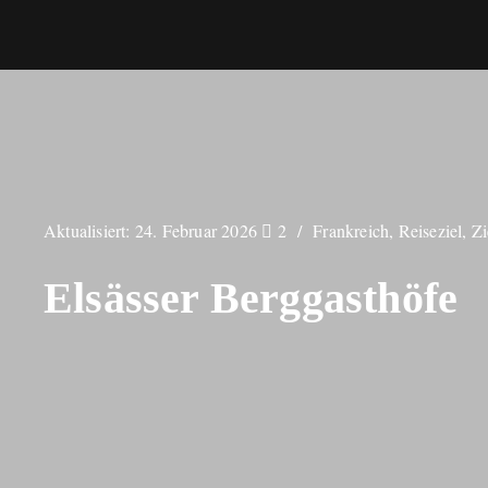
Aktualisiert:
24. Februar 2026
2
Frankreich
,
Reiseziel
,
Zi
Elsässer Berggasthöfe