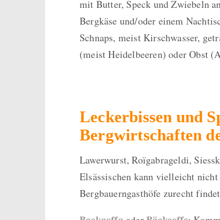
mit Butter, Speck und Zwiebeln a
Bergkäse und/oder einem Nachtisc
Schnaps, meist Kirschwasser, getr
(meist Heidelbeeren) oder Obst (
Leckerbissen und Sp
Bergwirtschaften d
Lawerwurst, Roïgabrageldi, Siess
Elsässischen kann vielleicht nicht
Bergbauerngasthöfe zurecht findet
Baekaoffa
Bäckeoffe
oder
: Kommt