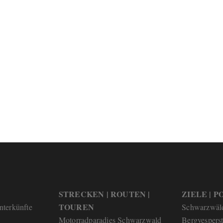
STRECKEN | ROUTEN |
ZIELE | PO
TOUREN
nterkünfte
Schwarzwäl
Motorradparadies Schwarzwald
Bergvespers