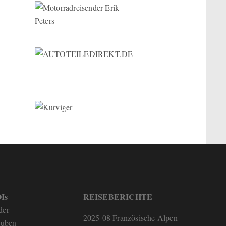
Is
REISEBERICHTE
der
2025-08 Französische Alpen
tube
n