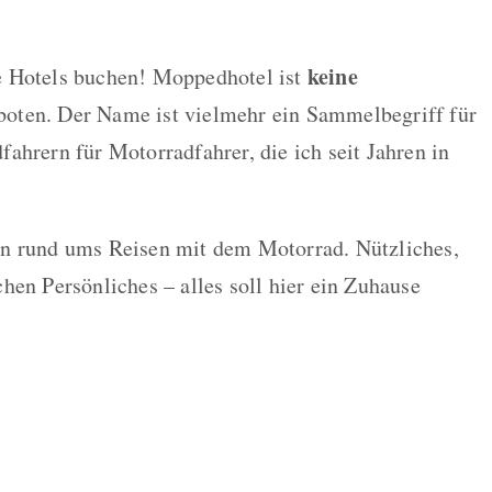
keine
e Hotels buchen! Moppedhotel ist
oten. Der Name ist vielmehr ein Sammelbegriff für
ahrern für Motorradfahrer, die ich seit Jahren in
en rund ums Reisen mit dem Motorrad. Nützliches,
hen Persönliches – alles soll hier ein Zuhause
le del
Off-Road um
Die
Bardonecchia
Situation