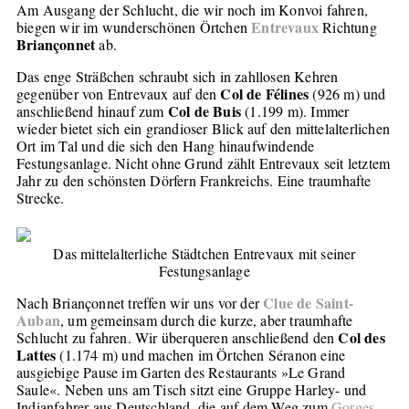
Am Ausgang der Schlucht, die wir noch im Konvoi fahren,
Entrevaux
biegen wir im wunderschönen Örtchen
Richtung
Briançonnet
ab.
Das enge Sträßchen schraubt sich in zahllosen Kehren
Col de Félines
gegenüber von Entrevaux auf den
(926 m) und
Col de Buis
anschließend hinauf zum
(1.199 m). Immer
wieder bietet sich ein grandioser Blick auf den mittelalterlichen
Ort im Tal und die sich den Hang hinaufwindende
Festungsanlage. Nicht ohne Grund zählt Entrevaux seit letztem
Jahr zu den schönsten Dörfern Frankreichs. Eine traumhafte
Strecke.
Das mittelalterliche Städtchen Entrevaux mit seiner
Festungsanlage
Clue de Saint-
Nach Briançonnet treffen wir uns vor der
Auban
, um gemeinsam durch die kurze, aber traumhafte
Col des
Schlucht zu fahren. Wir überqueren anschließend den
Lattes
(1.174 m) und machen im Örtchen Séranon eine
ausgiebige Pause im Garten des Restaurants »Le Grand
Saule«. Neben uns am Tisch sitzt eine Gruppe Harley- und
Indianfahrer aus Deutschland, die auf dem Weg zum
Gorges