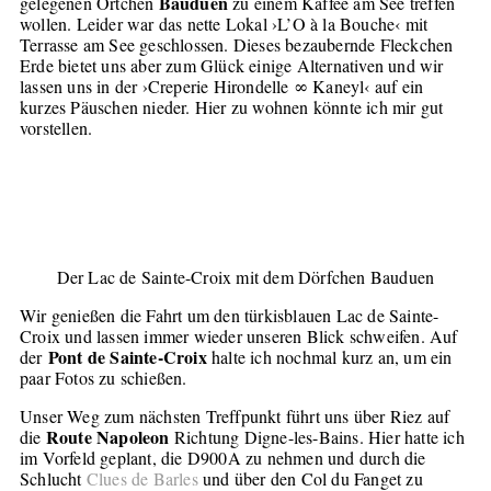
Bauduen
gelegenen Örtchen
zu einem Kaffee am See treffen
wollen. Leider war das nette Lokal ›L’O à la Bouche‹ mit
Terrasse am See geschlossen. Dieses bezaubernde Fleckchen
Erde bietet uns aber zum Glück einige Alternativen und wir
lassen uns in der ›Creperie Hirondelle ∞ Kaneyl‹ auf ein
kurzes Päuschen nieder. Hier zu wohnen könnte ich mir gut
vorstellen.
Der Lac de Sainte-Croix mit dem Dörfchen Bauduen
Wir genießen die Fahrt um den türkisblauen Lac de Sainte-
Croix und lassen immer wieder unseren Blick schweifen. Auf
Pont de Sainte-Croix
der
halte ich nochmal kurz an, um ein
paar Fotos zu schießen.
Unser Weg zum nächsten Treffpunkt führt uns über Riez auf
Route Napoleon
die
Richtung Digne-les-Bains. Hier hatte ich
im Vorfeld geplant, die D900A zu nehmen und durch die
Schlucht
Clues de Barles
und über den Col du Fanget zu