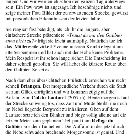
länger. Und wir werden eh schon den ganzen Tag unterwegs
sein. Ein Pow-wow ist angesagt. Ich beschönige nichts und
zeige meiner Frau Bilder der zu erwartenden Strecke, gewürzt
mit persönlichen Erkenntnissen der letzten Jahre.
Sie reagiert fast beleidigt, als ich ihr die längere, aber
einfachere Strecke präsentiere.
»Traust du mir den Galibier
etwa nicht zu?«
frägt sie leicht aufmüpfig. Natürlich tue ich
das. Mittlerweile zirkelt Yvonne unseren Kombi elegant um
alle Serpentinen und hat auch mit der Höhe keine Probleme.
Mein Respekt ist ihr schon lange sicher. Die Entscheidung ist
daher schnell getroffen. Sie will lieber die kürzere Route über
den Galibier. So sei es.
Nach dem eher übersichtlichen Frühstück erreichen wir recht
Briançon
schnell
. Der morgendliche Verkehr durch die Stadt
ist zum Glück erträglich und wir kommen zügig auf die
Col du Lautaret
Anfahrt zum
(2057 m). Heute morgen ist auf
der Strecke so wenig los, dass Zeit und Muße bleibt, die noch
im Nebel liegende Bergwelt zu inhalieren. Oben auf dem
Lautaret setze ich den Blinker und biege völlig alleine auf die
Refuge du
letzten Meter zum geplanten Treffpunkt am
Galibier
vor dem Tunnel ein. Die Auffahrt in der jetzt durch
die Nebelschwaden brechende Morgensonne ist genial. Und