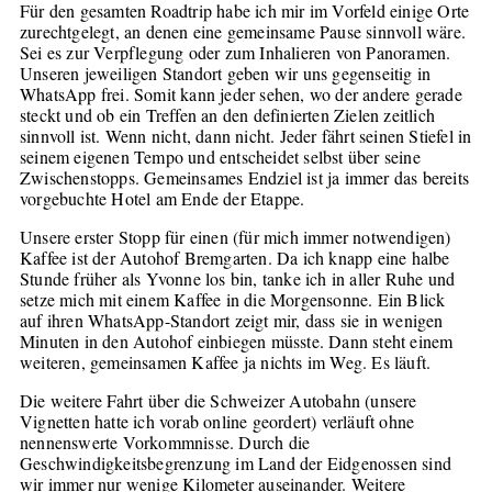
Für den gesamten Roadtrip habe ich mir im Vorfeld einige Orte
zurechtgelegt, an denen eine gemeinsame Pause sinnvoll wäre.
Sei es zur Verpflegung oder zum Inhalieren von Panoramen.
Unseren jeweiligen Standort geben wir uns gegenseitig in
WhatsApp frei. Somit kann jeder sehen, wo der andere gerade
steckt und ob ein Treffen an den definierten Zielen zeitlich
sinnvoll ist. Wenn nicht, dann nicht. Jeder fährt seinen Stiefel in
seinem eigenen Tempo und entscheidet selbst über seine
Zwischenstopps. Gemeinsames Endziel ist ja immer das bereits
vorgebuchte Hotel am Ende der Etappe.
Unsere erster Stopp für einen (für mich immer notwendigen)
Kaffee ist der Autohof Bremgarten. Da ich knapp eine halbe
Stunde früher als Yvonne los bin, tanke ich in aller Ruhe und
setze mich mit einem Kaffee in die Morgensonne. Ein Blick
auf ihren WhatsApp-Standort zeigt mir, dass sie in wenigen
Minuten in den Autohof einbiegen müsste. Dann steht einem
weiteren, gemeinsamen Kaffee ja nichts im Weg. Es läuft.
Die weitere Fahrt über die Schweizer Autobahn (unsere
Vignetten hatte ich vorab online geordert) verläuft ohne
nennenswerte Vorkommnisse. Durch die
Geschwindigkeitsbegrenzung im Land der Eidgenossen sind
wir immer nur wenige Kilometer auseinander. Weitere