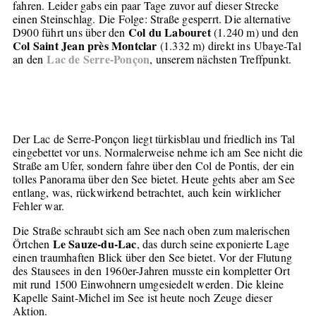
fahren. Leider gabs ein paar Tage zuvor auf dieser Strecke
einen Steinschlag. Die Folge: Straße gesperrt. Die alternative
Col du Labouret
D900 führt uns über den
(1.240 m) und den
Col Saint Jean près Montclar
(1.332 m) direkt ins Ubaye-Tal
Lac de Serre-Ponçon
an den
, unserem nächsten Treffpunkt.
Der Lac de Serre-Ponçon liegt türkisblau und friedlich ins Tal
eingebettet vor uns. Normalerweise nehme ich am See nicht die
Straße am Ufer, sondern fahre über den Col de Pontis, der ein
tolles Panorama über den See bietet. Heute gehts aber am See
entlang, was, rückwirkend betrachtet, auch kein wirklicher
Fehler war.
Die Straße schraubt sich am See nach oben zum malerischen
Le Sauze-du-Lac
Örtchen
, das durch seine exponierte Lage
einen traumhaften Blick über den See bietet. Vor der Flutung
des Stausees in den 1960er-Jahren musste ein kompletter Ort
mit rund 1500 Einwohnern umgesiedelt werden. Die kleine
Kapelle Saint-Michel im See ist heute noch Zeuge dieser
Aktion.