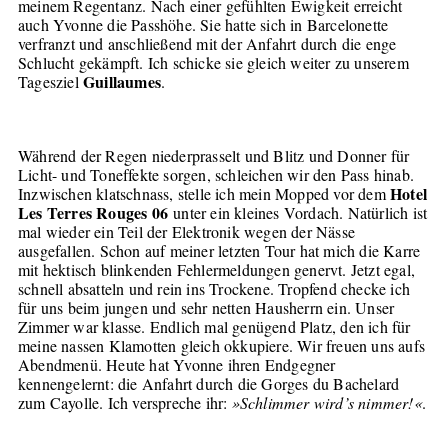
meinem Regentanz. Nach einer gefühlten Ewigkeit erreicht
auch Yvonne die Passhöhe. Sie hatte sich in Barcelonette
verfranzt und anschließend mit der Anfahrt durch die enge
Schlucht gekämpft. Ich schicke sie gleich weiter zu unserem
Guillaumes
Tagesziel
.
Während der Regen niederprasselt und Blitz und Donner für
Licht- und Toneffekte sorgen, schleichen wir den Pass hinab.
Hotel
Inzwischen klatschnass, stelle ich mein Mopped vor dem
Les Terres Rouges 06
unter ein kleines Vordach. Natürlich ist
mal wieder ein Teil der Elektronik wegen der Nässe
ausgefallen. Schon auf meiner letzten Tour hat mich die Karre
mit hektisch blinkenden Fehlermeldungen genervt. Jetzt egal,
schnell absatteln und rein ins Trockene. Tropfend checke ich
für uns beim jungen und sehr netten Hausherrn ein. Unser
Zimmer war klasse. Endlich mal genügend Platz, den ich für
meine nassen Klamotten gleich okkupiere. Wir freuen uns aufs
Abendmenü. Heute hat Yvonne ihren Endgegner
kennengelernt: die Anfahrt durch die Gorges du Bachelard
zum Cayolle. Ich verspreche ihr:
»Schlimmer wird’s nimmer!«
.