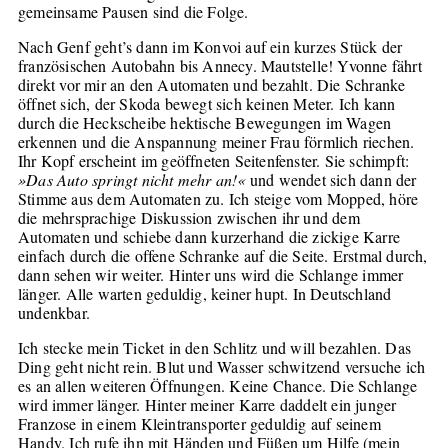
gemeinsame Pausen sind die Folge.
Nach Genf geht’s dann im Konvoi auf ein kurzes Stück der
französischen Autobahn bis Annecy. Mautstelle! Yvonne fährt
direkt vor mir an den Automaten und bezahlt. Die Schranke
öffnet sich, der Skoda bewegt sich keinen Meter. Ich kann
durch die Heckscheibe hektische Bewegungen im Wagen
erkennen und die Anspannung meiner Frau förmlich riechen.
Ihr Kopf erscheint im geöffneten Seitenfenster. Sie schimpft:
»Das Auto springt nicht mehr an!«
und wendet sich dann der
Stimme aus dem Automaten zu. Ich steige vom Mopped, höre
die mehrsprachige Diskussion zwischen ihr und dem
Automaten und schiebe dann kurzerhand die zickige Karre
einfach durch die offene Schranke auf die Seite. Erstmal durch,
dann sehen wir weiter. Hinter uns wird die Schlange immer
länger. Alle warten geduldig, keiner hupt. In Deutschland
undenkbar.
Ich stecke mein Ticket in den Schlitz und will bezahlen. Das
Ding geht nicht rein. Blut und Wasser schwitzend versuche ich
es an allen weiteren Öffnungen. Keine Chance. Die Schlange
wird immer länger. Hinter meiner Karre daddelt ein junger
Franzose in einem Kleintransporter geduldig auf seinem
Handy. Ich rufe ihn mit Händen und Füßen um Hilfe (mein