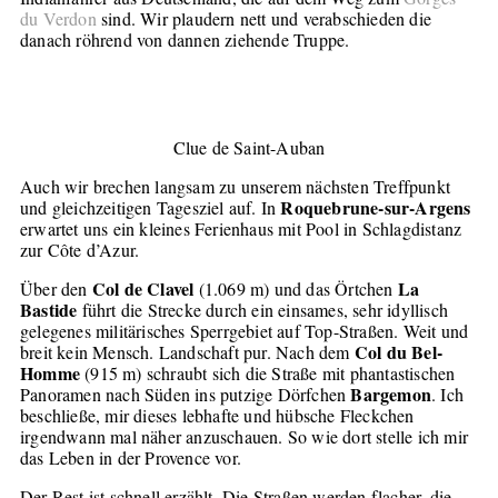
du Verdon
sind. Wir plaudern nett und verabschieden die
danach röhrend von dannen ziehende Truppe.
Clue de Saint-Auban
Auch wir brechen langsam zu unserem nächsten Treffpunkt
Roquebrune-sur-Argens
und gleichzeitigen Tagesziel auf. In
erwartet uns ein kleines Ferienhaus mit Pool in Schlagdistanz
zur Côte d’Azur.
Col de Clavel
La
Über den
(1.069 m) und das Örtchen
Bastide
führt die Strecke durch ein einsames, sehr idyllisch
gelegenes militärisches Sperrgebiet auf Top-Straßen. Weit und
Col du Bel-
breit kein Mensch. Landschaft pur. Nach dem
Homme
(915 m) schraubt sich die Straße mit phantastischen
Bargemon
Panoramen nach Süden ins putzige Dörfchen
. Ich
beschließe, mir dieses lebhafte und hübsche Fleckchen
irgendwann mal näher anzuschauen. So wie dort stelle ich mir
das Leben in der Provence vor.
Der Rest ist schnell erzählt. Die Straßen werden flacher, die