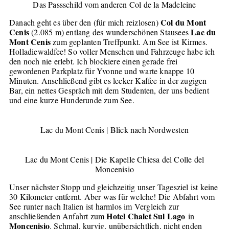
Das Passschild vom anderen Col de la Madeleine
Col du Mont
Danach geht es über den (für mich reizlosen)
Cenis
Lac du
(2.085 m) entlang des wunderschönen Stausees
Mont Cenis
zum geplanten Treffpunkt. Am See ist Kirmes.
Holladiewaldfee! So voller Menschen und Fahrzeuge habe ich
den noch nie erlebt. Ich blockiere einen gerade frei
gewordenen Parkplatz für Yvonne und warte knappe 10
Minuten. Anschließend gibt es lecker Kaffee in der zugigen
Bar, ein nettes Gespräch mit dem Studenten, der uns bedient
und eine kurze Hunderunde zum See.
Lac du Mont Cenis | Blick nach Nordwesten
Lac du Mont Cenis | Die Kapelle Chiesa del Colle del
Moncenisio
Unser nächster Stopp und gleichzeitig unser Tagesziel ist keine
30 Kilometer entfernt. Aber was für welche! Die Abfahrt vom
See runter nach Italien ist harmlos im Vergleich zur
Hotel Chalet Sul Lago
anschließenden Anfahrt zum
in
Moncenisio
. Schmal, kurvig, unübersichtlich, nicht enden