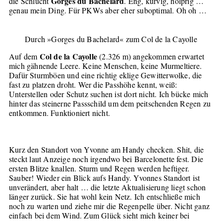
Gorges du Bachelard
die Schlucht
. Eng, kurvig, holprig …
genau mein Ding. Für PKWs aber eher suboptimal. Oh oh …
Durch »Gorges du Bachelard« zum Col de la Cayolle
Col de la Cayolle
Auf dem
(2.326 m) angekommen erwartet
mich gähnende Leere. Keine Menschen, keine Murmeltiere.
Dafür Sturmböen und eine richtig eklige Gewitterwolke, die
fast zu platzen droht. Wer die Passhöhe kennt, weiß:
Unterstellen oder Schutz suchen ist dort nicht. Ich bücke mich
hinter das steinerne Passschild um dem peitschenden Regen zu
entkommen. Funktioniert nicht.
Kurz den Standort von Yvonne am Handy checken. Shit, die
steckt laut Anzeige noch irgendwo bei Barcelonette fest. Die
ersten Blitze knallen. Sturm und Regen werden heftiger.
Sauber! Wieder ein Blick aufs Handy. Yvonnes Standort ist
unverändert, aber halt … die letzte Aktualisierung liegt schon
länger zurück. Sie hat wohl kein Netz. Ich entschließe mich
noch zu warten und ziehe mir die Regenpelle über. Nicht ganz
einfach bei dem Wind. Zum Glück sieht mich keiner bei