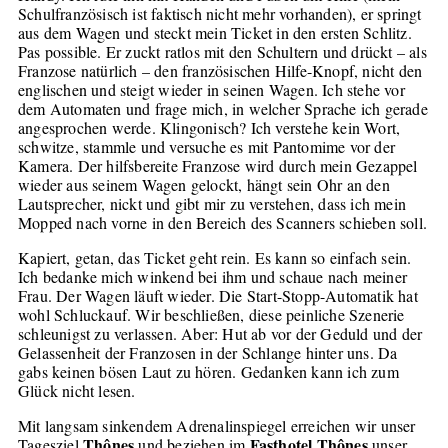
Schulfranzösisch ist faktisch nicht mehr vorhanden), er springt
aus dem Wagen und steckt mein Ticket in den ersten Schlitz.
Pas possible. Er zuckt ratlos mit den Schultern und drückt – als
Franzose natürlich – den französischen Hilfe-Knopf, nicht den
englischen und steigt wieder in seinen Wagen. Ich stehe vor
dem Automaten und frage mich, in welcher Sprache ich gerade
angesprochen werde. Klingonisch? Ich verstehe kein Wort,
schwitze, stammle und versuche es mit Pantomime vor der
Kamera. Der hilfsbereite Franzose wird durch mein Gezappel
wieder aus seinem Wagen gelockt, hängt sein Ohr an den
Lautsprecher, nickt und gibt mir zu verstehen, dass ich mein
Mopped nach vorne in den Bereich des Scanners schieben soll.
Kapiert, getan, das Ticket geht rein. Es kann so einfach sein.
Ich bedanke mich winkend bei ihm und schaue nach meiner
Frau. Der Wagen läuft wieder. Die Start-Stopp-Automatik hat
wohl Schluckauf. Wir beschließen, diese peinliche Szenerie
schleunigst zu verlassen. Aber: Hut ab vor der Geduld und der
Gelassenheit der Franzosen in der Schlange hinter uns. Da
gabs keinen bösen Laut zu hören. Gedanken kann ich zum
Glück nicht lesen.
Mit langsam sinkendem Adrenalinspiegel erreichen wir unser
Thônes
Fasthotel Thônes
Tagesziel
und beziehen im
unser