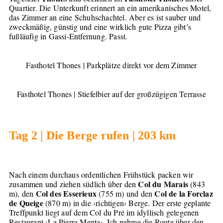
Quartier. Die Unterkunft erinnert an ein amerikanisches Motel,
das Zimmer an eine Schuhschachtel. Aber es ist sauber und
zweckmäßig, günstig und eine wirklich gute Pizza gibt’s
fußläufig in Gassi-Entfernung. Passt.
Fasthotel Thones | Parkplätze direkt vor dem Zimmer
Fasthotel Thones | Stiefelbier auf der großzügigen Terrasse
Tag 2 | Die Berge rufen | 203 km
Nach einem durchaus ordentlichen Frühstück packen wir
Col du Marais
zusammen und ziehen südlich über den
(843
Col des Esserieux
Col de la Forclaz
m), den
(755 m) und den
de Queige
(870 m) in die ›richtigen‹ Berge. Der erste geplante
Treffpunkt liegt auf dem Col du Pré im idyllisch gelegenen
Restaurant ›La Pierra Menta‹. Ich nehme die Route über den