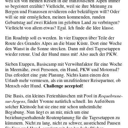
weil ich von meinen Reisen in die französischen Alpen immer
so begeistert erzähle? Vielleicht, weil sie ihre Meinung zu
Bergen und Franzosen revidieren oder bekräftigen will? Oder
will sie mir ermöglichen, meinen kommenden, runden
Geburtstag auf zwei Rädern im gelobten Land zu verbringen?
Vielleicht von allem etwas? Egal. Ich finde die Idee klasse.
Ein Roadtrip soll es werden. In vier Etappen über Teile der
Route des Grandes Alpes an die blaue Küste. Dort eine Woche
den Wanst in die Sonne strecken. Dann mit drei Tagesetappen
wieder retour. Und der Hund muss mit! Also auch der PKW.
Sieben Etappen, Basiscamp mit Verwöhnfaktor für eine Woche
in Meernähe, zwei Personen, ein Hund, PKW und Motorrad?
Das erfordert eine gute Planung. Nichts kann einem den
Urlaub mehr vermiesen, als ein unzufriedener Reisepartner, ob
Challenge accepted!
Mensch oder Hund.
Die Basis, ein kleines Ferienhäuschen mit Pool in
Roquebrune-
sur-Argens
, findet Yvonne natürlich schnell. Im Aufstöbern
solcher Kleinode hat sie eine mir schon unheimliche
Begabung. Nun liegt es an mir, mich um eine
beziehungserhaltende Routenplanung für die Tagesetappen zu
kümmern. Nicht zu lang, nicht zu schwer, ausreichend Pausen