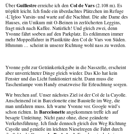
Guillestre
Col de Vars
Über
erreiche ich den
(2.108 m). Es
tröpfelt leicht. Ich finde ein überdachtes Plätzchen im Refuge
›L’Igloo Varsin‹ und warte auf die Nachhut. Die alte Dame des
Hauses, ein Unikum mit O-Beinen in zerlöcherten Leggins,
fragt mich nach Kaffee. Natürlich! Und gleich zwei, denn
Yvonne fährt soeben auf den Parkplatz. Es erklimmen immer
mehr Moppedfahrer in Plastiktüte den Col de Vars von Süden.
Hhmmm … scheint in unserer Richtung wohl nass zu werden.
Yvonne geht zur Getränkerückgabe in die Nasszelle, erscheint
aber unverrichteter Dinge gleich wieder. Das Klo hat kein
Fenster und das Licht funktioniert nicht. Dann muss die
Taschenlampe vom Handy ersatzweise für Erleuchtung sorgen.
Wir brechen auf. Unser nächstes Ziel ist der Col de la Cayolle.
Anscheinend ist in Barcelonette eine Baustelle im Weg, die
man umfahren muss. Ich warne Yvonne vor. Google wird’s
Barcelonette
schon richten. In
angekommen treffe ich auf
besagte Umleitung. Nicht ganz ohne, diese geänderte
Verkehrsführung. Ich finde dennoch gleich den Weg Richtung
Cayolle und genieße im leichten Nieselregen die Fahrt durch