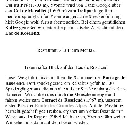
Col du Pré
(1.703 m), Yvonne wird von Tante Google über
Col de Meraillet
den
(1.605 m) zum Treffpunkt geführt –
meine ursprünglich für Yvonne angedachte Streckenführung
hielt Google wohl für zu abenteuerlich. Bei einem gemütlichen
Kaffee genießen wir beide die phantastische Aussicht auf den
Lac de Roselend
.
Restaurant »La Pierra Menta«
Traumhafter Blick auf den Lac de Roselend
Barrage de
Unser Weg führt uns dann über die Staumauer der
Roselend
. Dort spuckt gerade ein Reisebus gefühlte 300
Spaziergänger aus, die nun alle auf der Straße entlang des Sees
flanieren. Wir tanken uns durch die Menschenmenge und
Cormet de Roselend
fahren weiter zum
(1.967 m), unserem
Route des Grandes Alpes
ersten Pass der
. Auf der Passhöhe
herrscht geschäftiges Treiben, ergänzt um Verkaufsstände mit
Waren aus der Region. Käse! Ich halte an, Yvonne fährt weiter.
Wir sehen uns dann auf dem Iseran wieder.