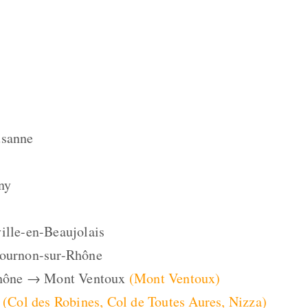
usanne
ny
ille-en-Beaujolais
Tournon-sur-Rhône
r-Rhône → Mont Ventoux
(Mont Ventoux)
e
(Col des Robines, Col de Toutes Aures, Nizza)