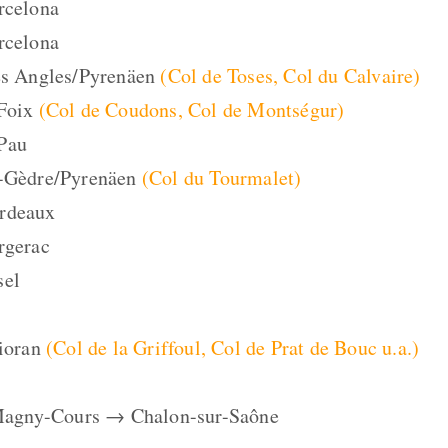
rcelona
rcelona
es Angles/Pyrenäen
(Col de Toses, Col du Calvaire)
Foix
(Col de Coudons, Col de Montségur)
 Pau
e-Gèdre/Pyrenäen
(Col du Tourmalet)
ordeaux
rgerac
sel
ioran
(Col de la Griffoul, Col de Prat de Bouc u.a.)
s Magny-Cours → Chalon-sur-Saône