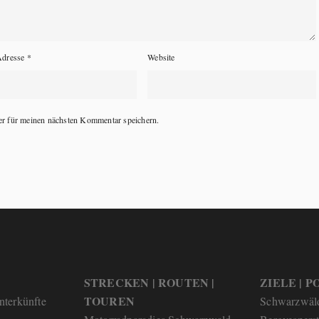
Adresse
*
Website
r für meinen nächsten Kommentar speichern.
STRECKEN | ROUTEN |
ZIELE | PO
TOUREN
nterkünfte
Schwarzwäl