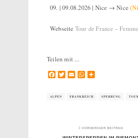
09. | 09.08.2026 | Nice → Nice
(N
Webseite
Tour de France – Femm
Teilen mit ...
Facebook
Twitter
Email
WhatsApp
Teilen
ALPEN
FRANKREICH
SPERRUNG
TOUR
VORHERIGER BEITRAG
WINTERSPERREN IM PIEMON