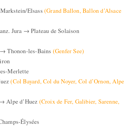
 Markstein/Elsass
(Grand Ballon, Ballon d’Alsace
anz. Jura → Plateau de Solaison
ns → Thonon-les-Bains
(Genfer See)
iron
res-Merlette
Huez
(Col Bayard, Col du Noyer, Col d’Ornon, Alpe
s → Alpe d’Huez
(Croix de Fer, Galibier, Sarenne,
s Champs-Élysées