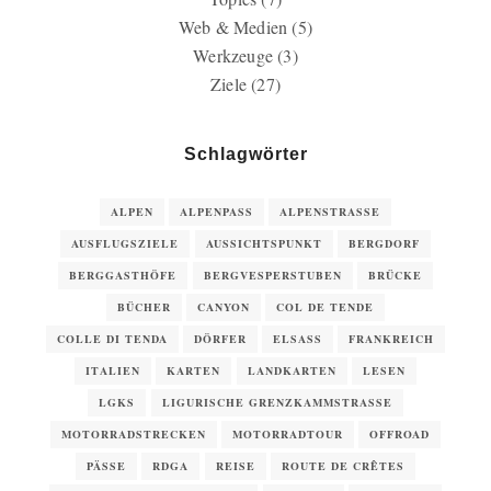
Web & Medien
(5)
Werkzeuge
(3)
Ziele
(27)
Schlagwörter
ALPEN
ALPENPASS
ALPENSTRASSE
AUSFLUGSZIELE
AUSSICHTSPUNKT
BERGDORF
BERGGASTHÖFE
BERGVESPERSTUBEN
BRÜCKE
BÜCHER
CANYON
COL DE TENDE
COLLE DI TENDA
DÖRFER
ELSASS
FRANKREICH
ITALIEN
KARTEN
LANDKARTEN
LESEN
LGKS
LIGURISCHE GRENZKAMMSTRASSE
MOTORRADSTRECKEN
MOTORRADTOUR
OFFROAD
PÄSSE
RDGA
REISE
ROUTE DE CRÊTES