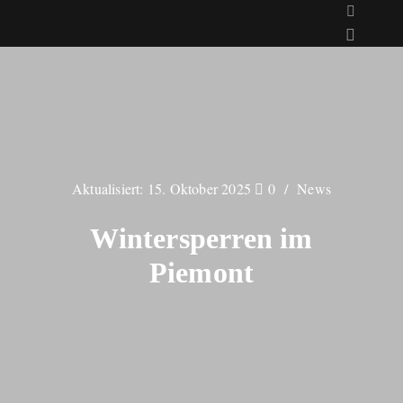
Aktualisiert:
15. Oktober 2025
0
News
Wintersperren im
Piemont