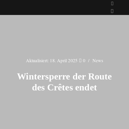
Aktualisiert:
18. April 2025
0
News
Wintersperre der Route
des Crêtes endet