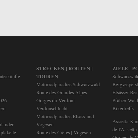
STRECKEN | ROUTEN |
ZIELE | PO
TOUREN
nterkünfte
Schwarzwäl
Motorradparadies Schwarzwald
Bergvespers
Route des Grandes Alpes
Elsässer Ber
2026
Gorges du Verdon |
Pfälzer Wald
ren
Verdonschlucht
Bikertreffs
Motorradparadies Elsass und
Assietta-Kam
nländer
Vogesen
dell’Assietta
plakette
Route des Crêtes | Vogesen
Gorges du V