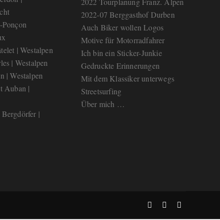
2022 Tourplanung Franz. Alpen
cht
2022-07 Berggasthof Durben
e-Ponçon
Auch Biker wollen Logos
ux
Motive für Motorradfahrer
elet | Westalpen
Ich bin ein Sticker-Junkie
les | Westalpen
Gedruckte Erinnerungen
n | Westalpen
Mit dem Klassiker unterwegs
t Auban |
Streetsurfing
Über mich …
Bergdörfer |