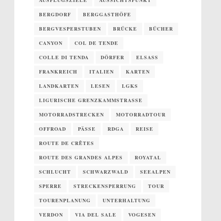
AUSFLUGSZIELE
AUSSICHTSPUNKT
BERGDORF
BERGGASTHÖFE
BERGVESPERSTUBEN
BRÜCKE
BÜCHER
CANYON
COL DE TENDE
COLLE DI TENDA
DÖRFER
ELSASS
FRANKREICH
ITALIEN
KARTEN
LANDKARTEN
LESEN
LGKS
LIGURISCHE GRENZKAMMSTRASSE
MOTORRADSTRECKEN
MOTORRADTOUR
OFFROAD
PÄSSE
RDGA
REISE
ROUTE DE CRÊTES
ROUTE DES GRANDES ALPES
ROYATAL
SCHLUCHT
SCHWARZWALD
SEEALPEN
SPERRE
STRECKENSPERRUNG
TOUR
TOURENPLANUNG
UNTERHALTUNG
VERDON
VIA DEL SALE
VOGESEN