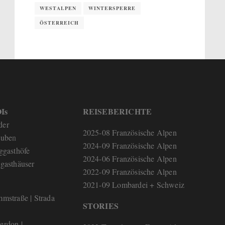
WESTALPEN
WINTERSPERRE
ÖSTERREICH
Is
REISEBERICHTE
der
2025-08 Französische Alpen
tube
n
2024-09 Französische Alpen
ggasthöfe
2024-06 Französische Alpen
gasthäuser
2022-09 Französische Alpen
2021-09 Lombardei + Schweiz
mstraße | Strada
STORIES
erdon |