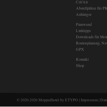
Crit’Air
Abstellplätze für 
Anhänger
Pinnwand
Linktipps
Downloads für Moto
Routenplanung, Nav
GPX
Kontakt
Shop
©
2020-2026
Moppedhotel
by
ETYPO
|
Impressum
|
Dat