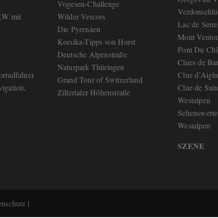
Vogesen-Challenge
Verdonschlu
PKW mit
Wilder Vercors
Lac de Serr
Die Pyrenäen
Mont Vento
Korsika-Tipps von Horst
Pont Du Chât
Deutsche Alpenstraße
Clues de Bar
Naturpark Thüringen
rradfahrer
Clue d’Aiglu
Grand Tour of Switzerland
igation,
Clue de Sain
Zillertaler Höhenstraße
Westalpen
Sehenswerte 
Westalpen
SZENE
enschutz
|