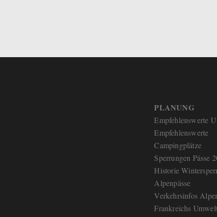
PLANUNG
Empfehlenswerte U
Empfehlenswerte
Campingplätze
Sperrungen Pässe 
Historie Wintersper
Alpenpässe
Verkehrsinfos Alpe
Frankreichs Umwelt