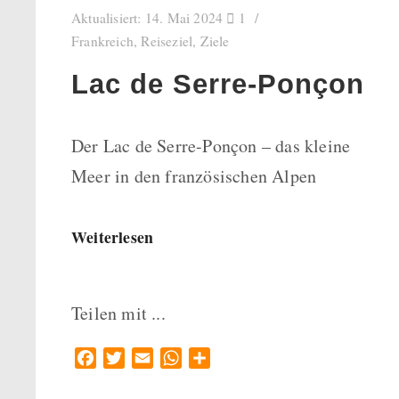
Aktualisiert:
14. Mai 2024
1
Frankreich
,
Reiseziel
,
Ziele
Lac de Serre-Ponçon
Der Lac de Serre-Ponçon – das kleine
Meer in den französischen Alpen
Weiterlesen
Teilen mit ...
Facebook
Twitter
Email
WhatsApp
Teilen