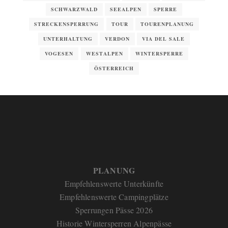
SCHWARZWALD
SEEALPEN
SPERRE
STRECKENSPERRUNG
TOUR
TOURENPLANUNG
UNTERHALTUNG
VERDON
VIA DEL SALE
VOGESEN
WESTALPEN
WINTERSPERRE
ÖSTERREICH
PLANUNG
Empfehlenswerte Unterkünfte
Empfehlenswerte Campingplätze
Sperrungen Pässe 2026
Historie Wintersperren Alpenpässe