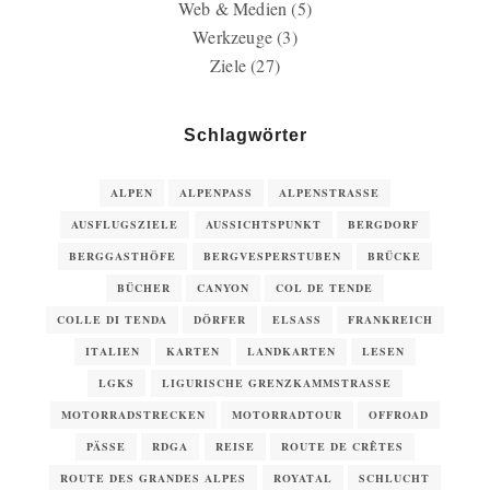
Web & Medien
(5)
Werkzeuge
(3)
Ziele
(27)
Schlagwörter
ALPEN
ALPENPASS
ALPENSTRASSE
AUSFLUGSZIELE
AUSSICHTSPUNKT
BERGDORF
BERGGASTHÖFE
BERGVESPERSTUBEN
BRÜCKE
BÜCHER
CANYON
COL DE TENDE
COLLE DI TENDA
DÖRFER
ELSASS
FRANKREICH
ITALIEN
KARTEN
LANDKARTEN
LESEN
LGKS
LIGURISCHE GRENZKAMMSTRASSE
MOTORRADSTRECKEN
MOTORRADTOUR
OFFROAD
PÄSSE
RDGA
REISE
ROUTE DE CRÊTES
ROUTE DES GRANDES ALPES
ROYATAL
SCHLUCHT