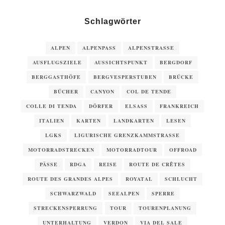
Schlagwörter
ALPEN
ALPENPASS
ALPENSTRASSE
AUSFLUGSZIELE
AUSSICHTSPUNKT
BERGDORF
BERGGASTHÖFE
BERGVESPERSTUBEN
BRÜCKE
BÜCHER
CANYON
COL DE TENDE
COLLE DI TENDA
DÖRFER
ELSASS
FRANKREICH
ITALIEN
KARTEN
LANDKARTEN
LESEN
LGKS
LIGURISCHE GRENZKAMMSTRASSE
MOTORRADSTRECKEN
MOTORRADTOUR
OFFROAD
PÄSSE
RDGA
REISE
ROUTE DE CRÊTES
ROUTE DES GRANDES ALPES
ROYATAL
SCHLUCHT
SCHWARZWALD
SEEALPEN
SPERRE
STRECKENSPERRUNG
TOUR
TOURENPLANUNG
UNTERHALTUNG
VERDON
VIA DEL SALE