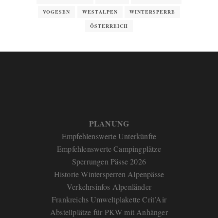
VOGESEN
WESTALPEN
WINTERSPERRE
ÖSTERREICH
PLANUNG
Empfehlenswerte Unterkünfte
Empfehlenswerte Campingplätze
Sperrungen Pässe 2026
Historie Wintersperren Alpenpässe
Verkehrsinfos Alpenländer
Frankreichs Umweltplakette Crit’Air
Abstellplätze für PKW mit Anhänger