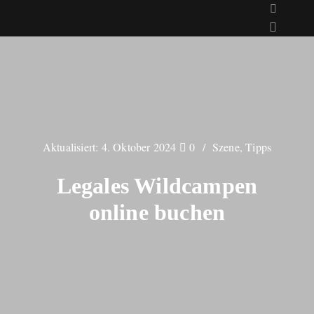
Aktualisiert:
4. Oktober 2024
0
Szene
,
Tipps
Legales Wildcampen
online buchen